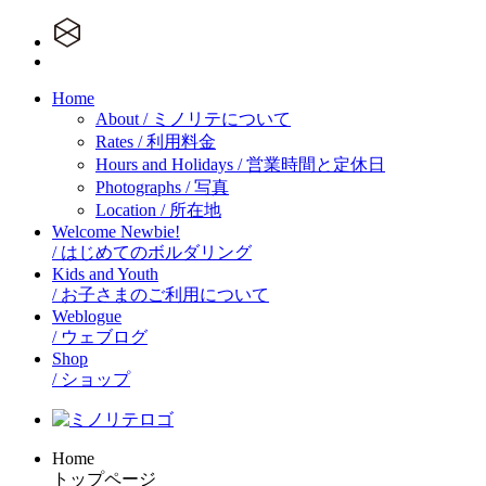
Home
About
/ ミノリテについて
Rates
/ 利用料金
Hours and Holidays
/ 営業時間と定休日
Photographs
/ 写真
Location
/ 所在地
Welcome Newbie!
/ はじめてのボルダリング
Kids and Youth
/ お子さまのご利用について
Weblogue
/ ウェブログ
Shop
/ ショップ
Home
トップページ