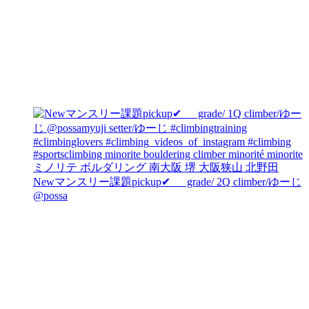
Newマンスリー課題pickup✔︎ grade/ 2Q climber/ゆーじ
@possa