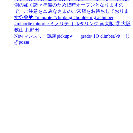
Newマンスリー課題pickup✔︎ grade/ 1Q climber/ゆーじ
@possa