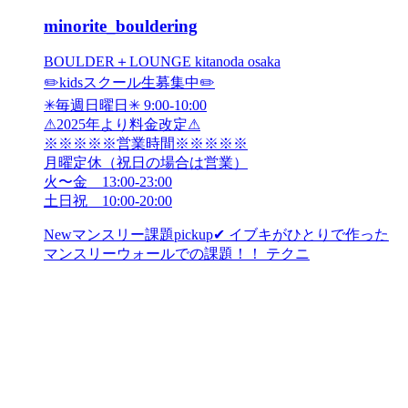
minorite_bouldering
BOULDER＋LOUNGE kitanoda osaka
✏️kidsスクール生募集中✏️
✳︎毎週日曜日✳︎ 9:00-10:00
⚠︎2025年より料金改定⚠︎
※※※※※営業時間※※※※※
月曜定休（祝日の場合は営業）
火〜金 13:00-23:00
土日祝 10:00-20:00
Newマンスリー課題pickup✔︎ イブキがひとりで作った
マンスリーウォールでの課題！！ テクニ