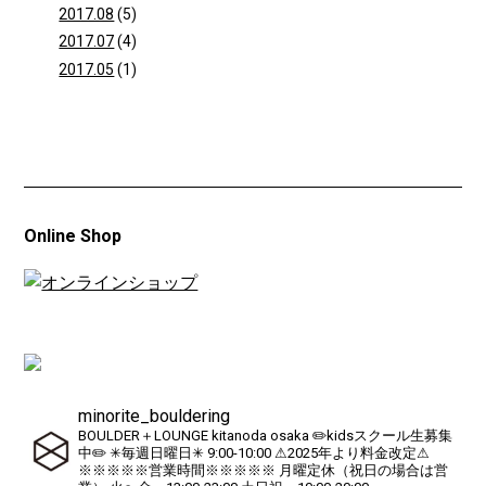
2017.08
(5)
2017.07
(4)
2017.05
(1)
Online Shop
minorite_bouldering
BOULDER＋LOUNGE kitanoda osaka
✏️kidsスクール生募集
中✏️
✳︎毎週日曜日✳︎ 9:00-10:00
⚠︎2025年より料金改定⚠︎
※※※※※営業時間※※※※※
月曜定休（祝日の場合は営