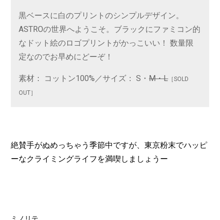
黒ベースに白のプリントのシンプルデザイン。
ASTROの世界へようこそ。ブラックにファミコン的
なドット絵のロゴプリントがかっこいい！ 数量限
定なのでお早めにどーぞ！
素材： コットン100%／サイズ： S・
M・L
［SOLD
OUT］
絶賛手がぬめっちゃう季節中ですが、東京粉末でハッピ
ーなクライミングライフを満喫しましょうー
ミノリテ