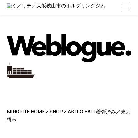
Home
About
/ ミノリテについて
Rates
/ 利用料金
Hours and Holidays
/ 営業時間と定休日
Photographs
/ 写真
Location
/ 所在地
Welcome Newbie!
/ はじめてのボルダリング
Kids and Youth
/ お子さまのご利用について
MINORITÉ HOME
>
SHOP
>
ASTRO BALL着弾済み／東京
Weblogue
粉末
/ ウェブログ
Shop
/ ショップ