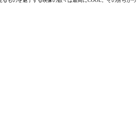
け、見るものを魅了する映像の数々は最高にCOOL。その傍らかっ