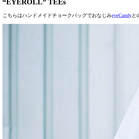
“EYEROLL” TEEs
こちらはハンドメイドチョークバッグでおなじみ
eyeCandy
と