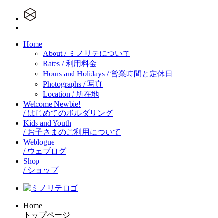
Home
About
/ ミノリテについて
Rates
/ 利用料金
Hours and Holidays
/ 営業時間と定休日
Photographs
/ 写真
Location
/ 所在地
Welcome Newbie!
/ はじめてのボルダリング
Kids and Youth
/ お子さまのご利用について
Weblogue
/ ウェブログ
Shop
/ ショップ
Home
トップページ