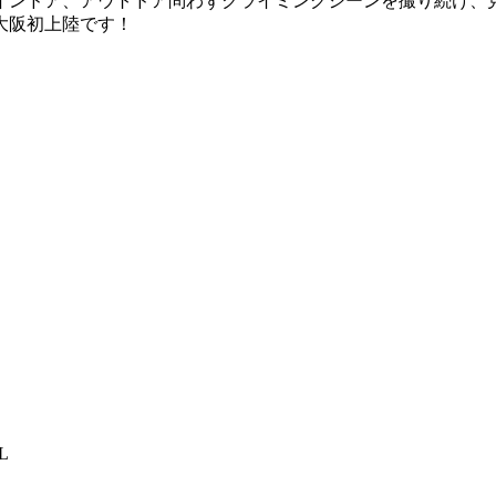
映像屋”。インドア、アウトドア問わずクライミングシーンを撮り続
大阪初上陸です！
L