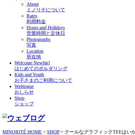
About
ミノリテについて
Rates
利用料金
Hours and Holidays
営業時間と定休日
Photographs
写真
Location
所在地
Welcome Newbie!
はじめてのボルダリング
Kids and Youth
お子さまのご利用について
Weblogue
おしらせ
Shop
ショップ
MINORITÉ HOME
>
SHOP
>
クールなグラフィックTEEはいかが？